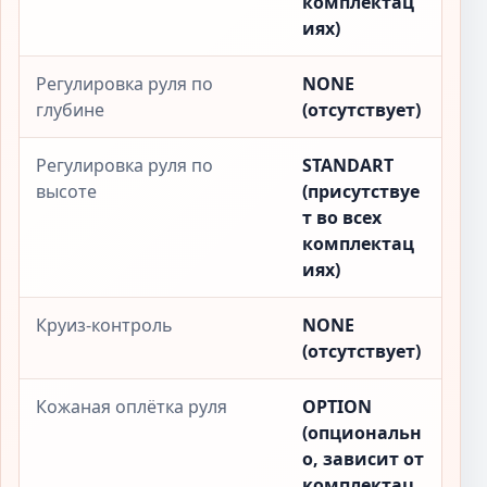
комплектац
иях)
Регулировка руля по
NONE
глубине
(отсутствует)
Регулировка руля по
STANDART
высоте
(присутствуе
т во всех
комплектац
иях)
Круиз-контроль
NONE
(отсутствует)
Кожаная оплётка руля
OPTION
(опциональн
о, зависит от
комплектац