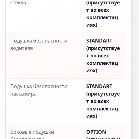
стекла
(присутствуе
т во всех
комплектац
иях)
Подушка безопасности
STANDART
водителя
(присутствуе
т во всех
комплектац
иях)
Подушка безопасности
STANDART
пассажира
(присутствуе
т во всех
комплектац
иях)
Боковые подушки
OPTION