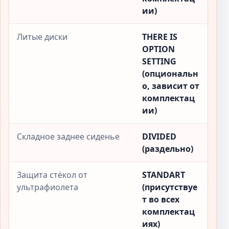
ии)
Литые диски
THERE IS
OPTION
SETTING
(опциональн
о, зависит от
комплектац
ии)
Складное заднее сиденье
DIVIDED
(раздельно)
Защита стёкол от
STANDART
ультрафиолета
(присутствуе
т во всех
комплектац
иях)