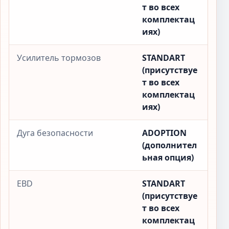
т во всех
комплектац
иях)
Усилитель тормозов
STANDART
(присутствуе
т во всех
комплектац
иях)
Дуга безопасности
ADOPTION
(дополнител
ьная опция)
EBD
STANDART
(присутствуе
т во всех
комплектац