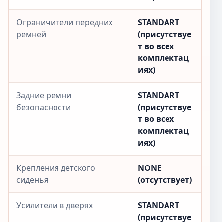
Ограничители передних
STANDART
ремней
(присутствуе
т во всех
комплектац
иях)
Задние ремни
STANDART
безопасности
(присутствуе
т во всех
комплектац
иях)
Крепления детского
NONE
сиденья
(отсутствует)
Усилители в дверях
STANDART
(присутствуе