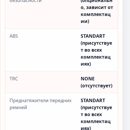
безопасности
(опциональн
о, зависит от
комплектац
ии)
ABS
STANDART
(присутствуе
т во всех
комплектац
иях)
TRC
NONE
(отсутствует)
Преднатяжители передних
STANDART
ремней
(присутствуе
т во всех
комплектац
иях)