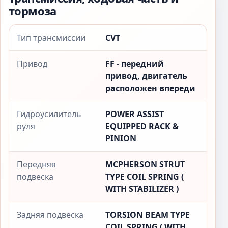
тормоза
Тип трансмиссии
CVT
Привод
FF - передний
привод, двигатель
расположен впереди
Гидроусилитель
POWER ASSIST
руля
EQUIPPED RACK &
PINION
Передняя
MCPHERSON STRUT
подвеска
TYPE COIL SPRING (
WITH STABILIZER )
Задняя подвеска
TORSION BEAM TYPE
COIL SPRING ( WITH