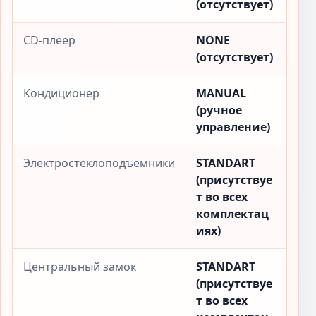
(отсутствует)
CD-плеер
NONE
(отсутствует)
Кондиционер
MANUAL
(ручное
управление)
Электростеклоподъёмники
STANDART
(присутствуе
т во всех
комплектац
иях)
Центральный замок
STANDART
(присутствуе
т во всех