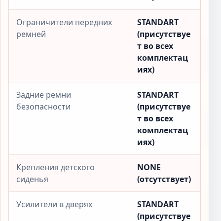
Ограничители передних
STANDART
ремней
(присутствуе
т во всех
комплектац
иях)
Задние ремни
STANDART
безопасности
(присутствуе
т во всех
комплектац
иях)
Крепления детского
NONE
сиденья
(отсутствует)
Усилители в дверях
STANDART
(присутствуе