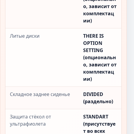
о, зависит от
комплектац
ии)
Литые диски
THERE IS
OPTION
SETTING
(опциональн
о, зависит от
комплектац
ии)
Складное заднее сиденье
DIVIDED
(раздельно)
Защита стёкол от
STANDART
ультрафиолета
(присутствуе
т во всех