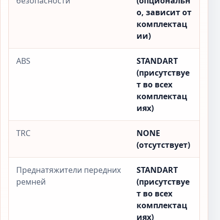
безопасности
(опциональн
о, зависит от
комплектац
ии)
ABS
STANDART
(присутствуе
т во всех
комплектац
иях)
TRC
NONE
(отсутствует)
Преднатяжители передних
STANDART
ремней
(присутствуе
т во всех
комплектац
иях)