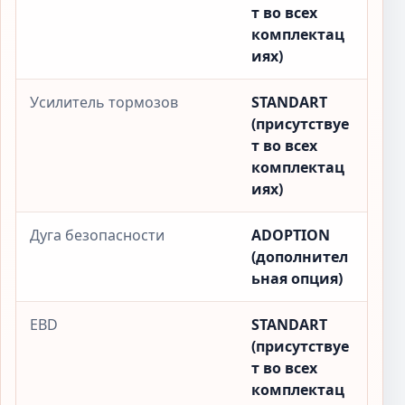
т во всех
комплектац
иях)
Усилитель тормозов
STANDART
(присутствуе
т во всех
комплектац
иях)
Дуга безопасности
ADOPTION
(дополнител
ьная опция)
EBD
STANDART
(присутствуе
т во всех
комплектац