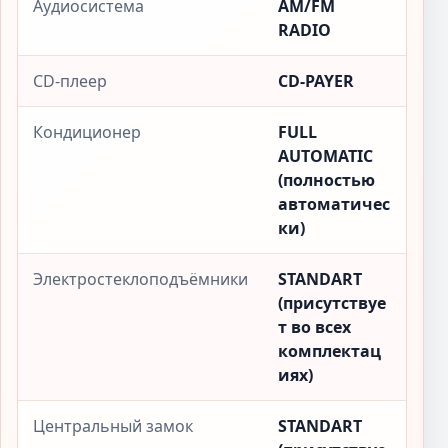
Аудиосистема
AM/FM
RADIO
CD-плеер
CD-PAYER
Кондиционер
FULL
AUTOMATIC
(полностью
автоматичес
ки)
Электростеклоподъёмники
STANDART
(присутствуе
т во всех
комплектац
иях)
Центральный замок
STANDART