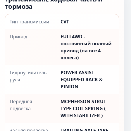
тормоза
Тип трансмиссии
CVT
Привод
FULL4WD -
постоянный полный
привод (на все 4
колеса)
Гидроусилитель
POWER ASSIST
руля
EQUIPPED RACK &
PINION
Передняя
MCPHERSON STRUT
подвеска
TYPE COIL SPRING (
WITH STABILIZER )
Задняя подвеска
TRAILING AXLE TYPE