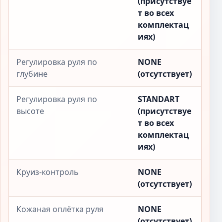
(присутствуе
т во всех
комплектац
иях)
Регулировка руля по
NONE
глубине
(отсутствует)
Регулировка руля по
STANDART
высоте
(присутствуе
т во всех
комплектац
иях)
Круиз-контроль
NONE
(отсутствует)
Кожаная оплётка руля
NONE
(отсутствует)