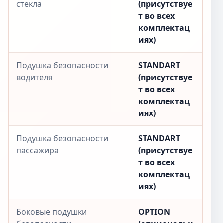
стекла
(присутствуе
т во всех
комплектац
иях)
Подушка безопасности
STANDART
водителя
(присутствуе
т во всех
комплектац
иях)
Подушка безопасности
STANDART
пассажира
(присутствуе
т во всех
комплектац
иях)
Боковые подушки
OPTION