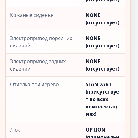
Кожаные сиденья
NONE
(отсутствует)
Электропривод передних
NONE
сидений
(отсутствует)
Электропривод задних
NONE
сидений
(отсутствует)
Отделка под дерево
STANDART
(присутствуе
т во всех
комплектац
иях)
Люк
OPTION
(опциональн