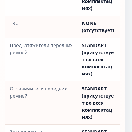
комплектац
иях)
TRC
NONE
(отсутствует)
Преднатяжители передних
STANDART
ремней
(присутствуе
т во всех
комплектац
иях)
Ограничители передних
STANDART
ремней
(присутствуе
т во всех
комплектац
иях)