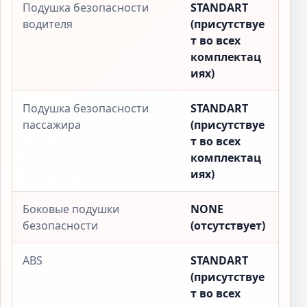
Подушка безопасности
STANDART
водителя
(присутствуе
т во всех
комплектац
иях)
Подушка безопасности
STANDART
пассажира
(присутствуе
т во всех
комплектац
иях)
Боковые подушки
NONE
безопасности
(отсутствует)
ABS
STANDART
(присутствуе
т во всех