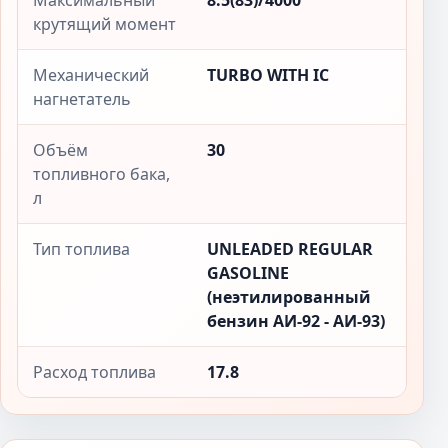
Максимальный
8.5(83)/4000
крутящий момент
Механический
TURBO WITH IC
нагнетатель
Объём
30
топливного бака,
л
Тип топлива
UNLEADED REGULAR
GASOLINE
(неэтилированный
бензин АИ-92 - АИ-93)
Расход топлива
17.8