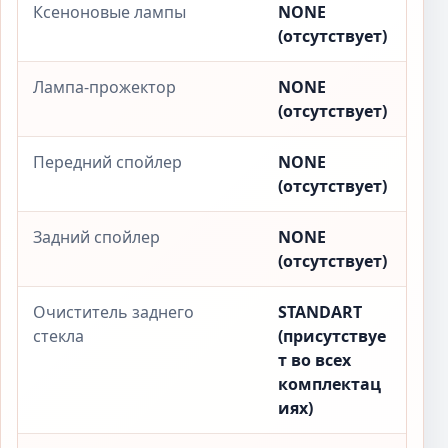
Ксеноновые лампы
NONE
(отсутствует)
Лампа-прожектор
NONE
(отсутствует)
Передний спойлер
NONE
(отсутствует)
Задний спойлер
NONE
(отсутствует)
Очиститель заднего
STANDART
стекла
(присутствуе
т во всех
комплектац
иях)