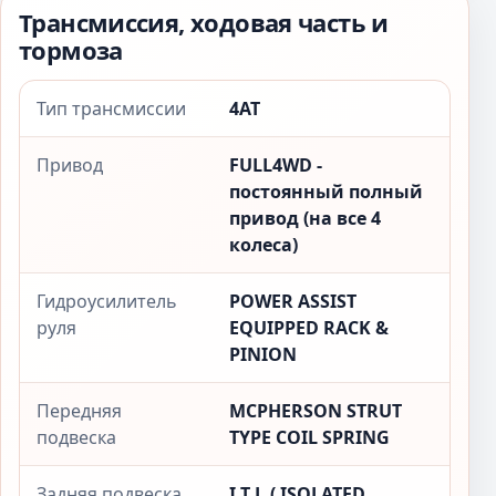
Трансмиссия, ходовая часть и
тормоза
Тип трансмиссии
4AT
Привод
FULL4WD -
постоянный полный
привод (на все 4
колеса)
Гидроусилитель
POWER ASSIST
руля
EQUIPPED RACK &
PINION
Передняя
MCPHERSON STRUT
подвеска
TYPE COIL SPRING
Задняя подвеска
I.T.L.( ISOLATED