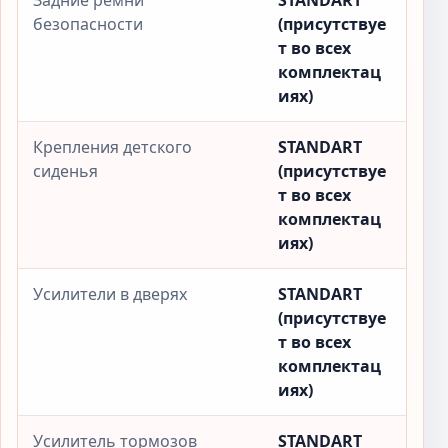
Задние ремни
STANDART
безопасности
(присутствуе
т во всех
комплектац
иях)
Крепления детского
STANDART
сиденья
(присутствуе
т во всех
комплектац
иях)
Усилители в дверях
STANDART
(присутствуе
т во всех
комплектац
иях)
Усилитель тормозов
STANDART