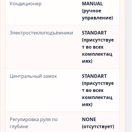
Кондиционер
MANUAL
(ручное
управление)
Электростеклоподъёмники
STANDART
(присутствуе
т во всех
комплектац
иях)
Центральный замок
STANDART
(присутствуе
т во всех
комплектац
иях)
Регулировка руля по
NONE
глубине
(отсутствует)