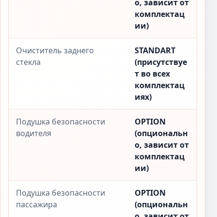
о, зависит от
комплектац
ии)
Очиститель заднего
STANDART
стекла
(присутствуе
т во всех
комплектац
иях)
Подушка безопасности
OPTION
водителя
(опциональн
о, зависит от
комплектац
ии)
Подушка безопасности
OPTION
пассажира
(опциональн
о, зависит от