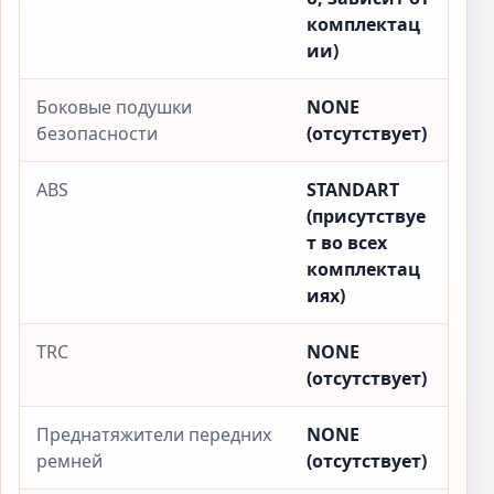
комплектац
ии)
Боковые подушки
NONE
безопасности
(отсутствует)
ABS
STANDART
(присутствуе
т во всех
комплектац
иях)
TRC
NONE
(отсутствует)
Преднатяжители передних
NONE
ремней
(отсутствует)