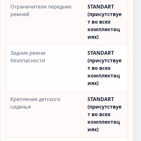
Ограничители передних
STANDART
ремней
(присутствуе
т во всех
комплектац
иях)
Задние ремни
STANDART
безопасности
(присутствуе
т во всех
комплектац
иях)
Крепления детского
STANDART
сиденья
(присутствуе
т во всех
комплектац
иях)