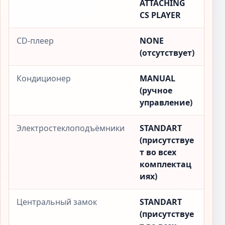
ATTACHING
CS PLAYER
CD-плеер
NONE
(отсутствует)
Кондиционер
MANUAL
(ручное
управление)
Электростеклоподъёмники
STANDART
(присутствуе
т во всех
комплектац
иях)
Центральный замок
STANDART
(присутствуе