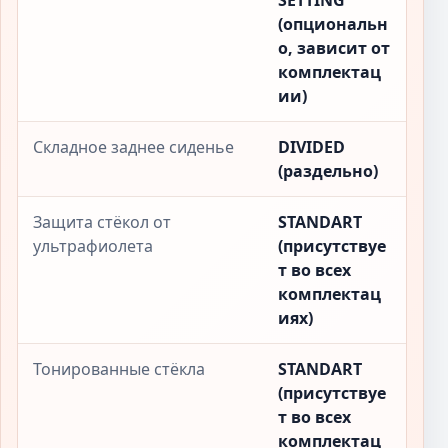
SETTING
(опциональн
о, зависит от
комплектац
ии)
Складное заднее сиденье
DIVIDED
(раздельно)
Защита стёкол от
STANDART
ультрафиолета
(присутствуе
т во всех
комплектац
иях)
Тонированные стёкла
STANDART
(присутствуе
т во всех
комплектац