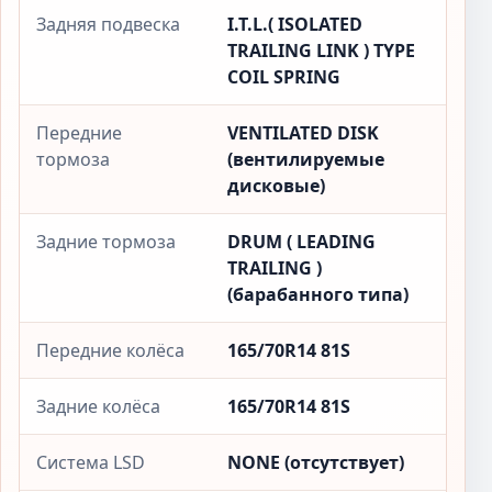
Задняя подвеска
I.T.L.( ISOLATED
TRAILING LINK ) TYPE
COIL SPRING
Передние
VENTILATED DISK
тормоза
(вентилируемые
дисковые)
Задние тормоза
DRUM ( LEADING
TRAILING )
(барабанного типа)
Передние колёса
165/70R14 81S
Задние колёса
165/70R14 81S
Система LSD
NONE (отсутствует)