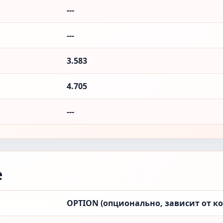
---
---
3.583
4.705
---
е
OPTION (опционально, зависит от к