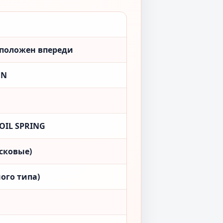
сположен впереди
ON
 COIL SPRING
сковые)
ого типа)