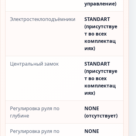
управление)
Электростеклоподъёмники
STANDART
(присутствуе
т во всех
комплектац
иях)
Центральный замок
STANDART
(присутствуе
т во всех
комплектац
иях)
Регулировка руля по
NONE
глубине
(отсутствует)
Регулировка руля по
NONE