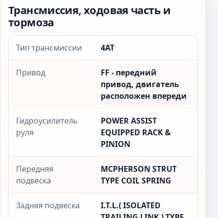
Трансмиссия, ходовая часть и
тормоза
Тип трансмиссии
4AT
Привод
FF - передний
привод, двигатель
расположен впереди
Гидроусилитель
POWER ASSIST
руля
EQUIPPED RACK &
PINION
Передняя
MCPHERSON STRUT
подвеска
TYPE COIL SPRING
Задняя подвеска
I.T.L.( ISOLATED
TRAILING LINK ) TYPE