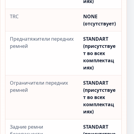
иях)
TRC
NONE
(отсутствует)
Преднатяжители передних
STANDART
ремней
(присутствуе
т во всех
комплектац
иях)
Ограничители передних
STANDART
ремней
(присутствуе
т во всех
комплектац
иях)
Задние ремни
STANDART