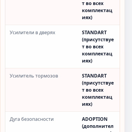
т во всех
комплектац
иях)
Усилители в дверях
STANDART
(присутствуе
т во всех
комплектац
иях)
Усилитель тормозов
STANDART
(присутствуе
т во всех
комплектац
иях)
Дуга безопасности
ADOPTION
(дополнител