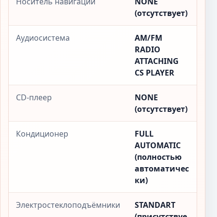
Носитель навигации
NONE
(отсутствует)
Аудиосистема
AM/FM
RADIO
ATTACHING
CS PLAYER
CD-плеер
NONE
(отсутствует)
Кондиционер
FULL
AUTOMATIC
(полностью
автоматичес
ки)
Электростеклоподъёмники
STANDART
(присутствуе