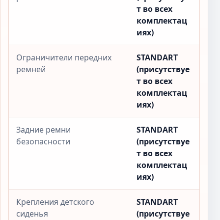
т во всех
комплектац
иях)
Ограничители передних
STANDART
ремней
(присутствуе
т во всех
комплектац
иях)
Задние ремни
STANDART
безопасности
(присутствуе
т во всех
комплектац
иях)
Крепления детского
STANDART
сиденья
(присутствуе