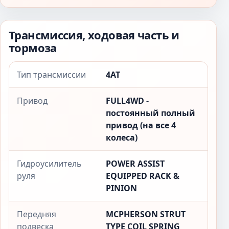
Трансмиссия, ходовая часть и
тормоза
Тип трансмиссии
4AT
Привод
FULL4WD -
постоянный полный
привод (на все 4
колеса)
Гидроусилитель
POWER ASSIST
руля
EQUIPPED RACK &
PINION
Передняя
MCPHERSON STRUT
подвеска
TYPE COIL SPRING