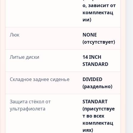
о, зависит от
комплектац
ии)
Люк
NONE
(отсутствует)
Литые диски
14 INCH
STANDARD
Складное заднее сиденье
DIVIDED
(раздельно)
Защита стёкол от
STANDART
ультрафиолета
(присутствуе
т во всех
комплектац
иях)