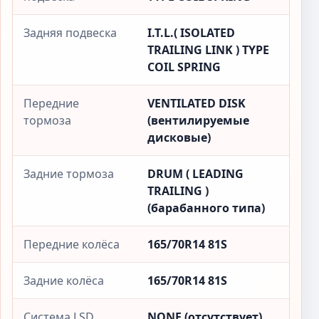
Задняя подвеска
I.T.L.( ISOLATED
TRAILING LINK ) TYPE
COIL SPRING
Передние
VENTILATED DISK
тормоза
(вентилируемые
дисковые)
Задние тормоза
DRUM ( LEADING
TRAILING )
(барабанного типа)
Передние колёса
165/70R14 81S
Задние колёса
165/70R14 81S
Система LSD
NONE (отсутствует)