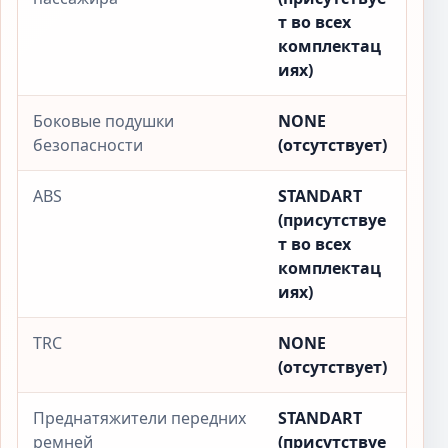
т во всех
комплектац
иях)
Боковые подушки
NONE
безопасности
(отсутствует)
ABS
STANDART
(присутствуе
т во всех
комплектац
иях)
TRC
NONE
(отсутствует)
Преднатяжители передних
STANDART
ремней
(присутствуе