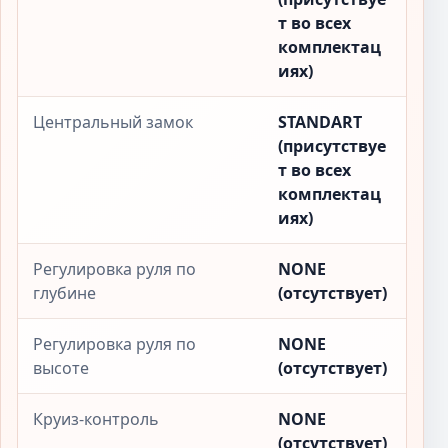
т во всех
комплектац
иях)
Центральный замок
STANDART
(присутствуе
т во всех
комплектац
иях)
Регулировка руля по
NONE
глубине
(отсутствует)
Регулировка руля по
NONE
высоте
(отсутствует)
Круиз-контроль
NONE
(отсутствует)