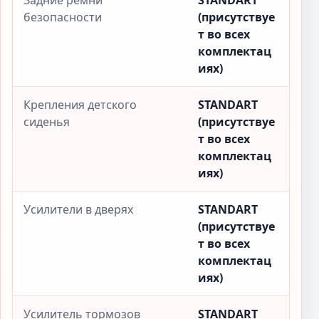
Задние ремни
STANDART
безопасности
(присутствуе
т во всех
комплектац
иях)
Крепления детского
STANDART
сиденья
(присутствуе
т во всех
комплектац
иях)
Усилители в дверях
STANDART
(присутствуе
т во всех
комплектац
иях)
Усилитель тормозов
STANDART