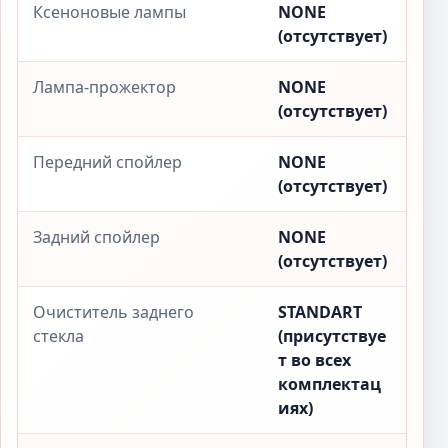
Ксеноновые лампы
NONE
(отсутствует)
Лампа-прожектор
NONE
(отсутствует)
Передний спойлер
NONE
(отсутствует)
Задний спойлер
NONE
(отсутствует)
Очиститель заднего
STANDART
стекла
(присутствуе
т во всех
комплектац
иях)