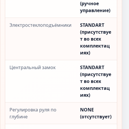
(ручное
управление)
Электростеклоподъёмники
STANDART
(присутствуе
т во всех
комплектац
иях)
Центральный замок
STANDART
(присутствуе
т во всех
комплектац
иях)
Регулировка руля по
NONE
глубине
(отсутствует)