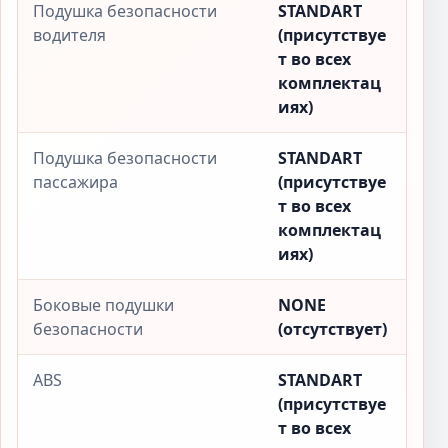
Подушка безопасности
STANDART
водителя
(присутствуе
т во всех
комплектац
иях)
Подушка безопасности
STANDART
пассажира
(присутствуе
т во всех
комплектац
иях)
Боковые подушки
NONE
безопасности
(отсутствует)
ABS
STANDART
(присутствуе
т во всех