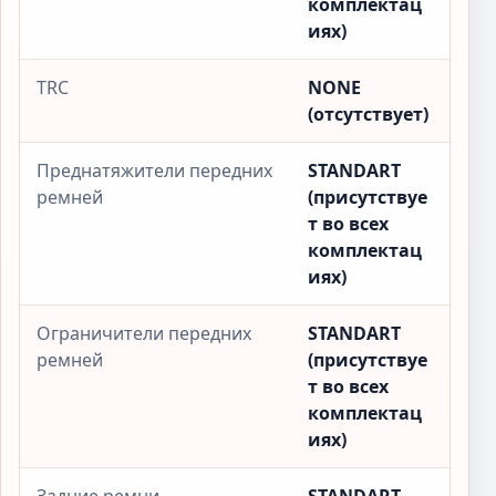
комплектац
иях)
TRC
NONE
(отсутствует)
Преднатяжители передних
STANDART
ремней
(присутствуе
т во всех
комплектац
иях)
Ограничители передних
STANDART
ремней
(присутствуе
т во всех
комплектац
иях)