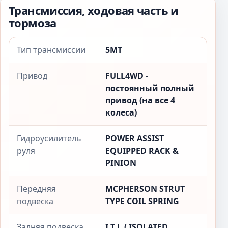
Трансмиссия, ходовая часть и
тормоза
Тип трансмиссии
5MT
Привод
FULL4WD -
постоянный полный
привод (на все 4
колеса)
Гидроусилитель
POWER ASSIST
руля
EQUIPPED RACK &
PINION
Передняя
MCPHERSON STRUT
подвеска
TYPE COIL SPRING
Задняя подвеска
I.T.L.( ISOLATED