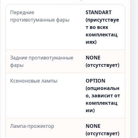
Передние
STANDART
противотуманные фары
(присутствуе
т во всех
комплектац
иях)
Задние противотуманные
NONE
фары
(отсутствует)
Ксеноновые лампы
OPTION
(опциональн
о, зависит от
комплектац
ии)
Лампа-прожектор
NONE
(отсутствует)