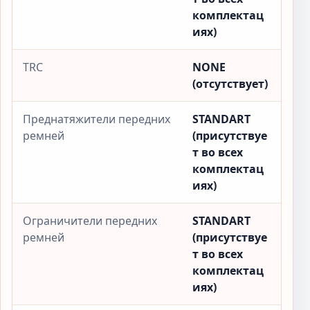
комплектац
иях)
TRC
NONE
(отсутствует)
Преднатяжители передних
STANDART
ремней
(присутствуе
т во всех
комплектац
иях)
Ограничители передних
STANDART
ремней
(присутствуе
т во всех
комплектац
иях)