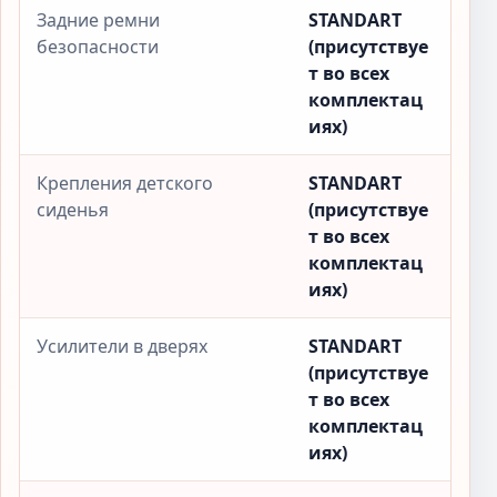
Задние ремни
STANDART
безопасности
(присутствуе
т во всех
комплектац
иях)
Крепления детского
STANDART
сиденья
(присутствуе
т во всех
комплектац
иях)
Усилители в дверях
STANDART
(присутствуе
т во всех
комплектац
иях)