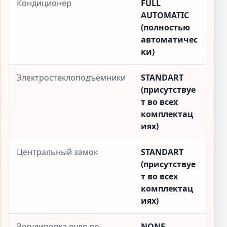
Кондиционер
FULL
AUTOMATIC
(полностью
автоматичес
ки)
Электростеклоподъёмники
STANDART
(присутствуе
т во всех
комплектац
иях)
Центральный замок
STANDART
(присутствуе
т во всех
комплектац
иях)
Регулировка руля по
NONE