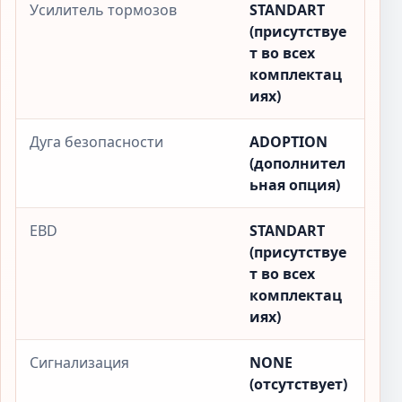
Усилитель тормозов
STANDART
(присутствуе
т во всех
комплектац
иях)
Дуга безопасности
ADOPTION
(дополнител
ьная опция)
EBD
STANDART
(присутствуе
т во всех
комплектац
иях)
Сигнализация
NONE
(отсутствует)