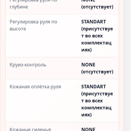
глубине
(отсутствует)
Регулировка руля по
STANDART
высоте
(присутствуе
т во всех
комплектац
иях)
Круиз-контроль
NONE
(отсутствует)
Кожаная оплётка руля
STANDART
(присутствуе
т во всех
комплектац
иях)
Кожаные сиденья
NONE