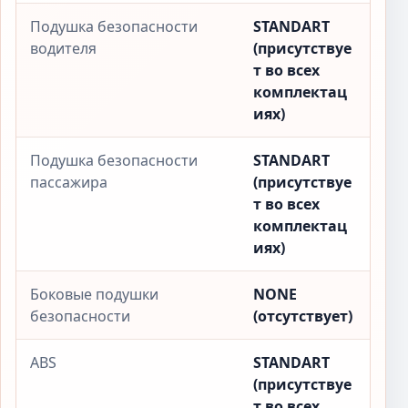
Подушка безопасности
STANDART
водителя
(присутствуе
т во всех
комплектац
иях)
Подушка безопасности
STANDART
пассажира
(присутствуе
т во всех
комплектац
иях)
Боковые подушки
NONE
безопасности
(отсутствует)
ABS
STANDART
(присутствуе
т во всех