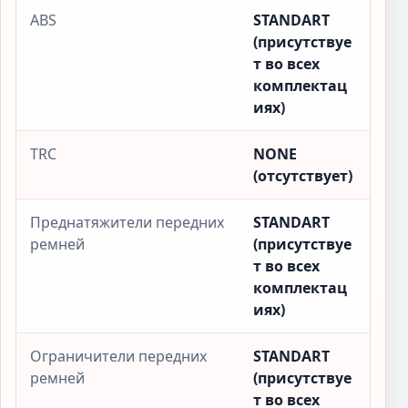
ABS
STANDART
(присутствуе
т во всех
комплектац
иях)
TRC
NONE
(отсутствует)
Преднатяжители передних
STANDART
ремней
(присутствуе
т во всех
комплектац
иях)
Ограничители передних
STANDART
ремней
(присутствуе
т во всех