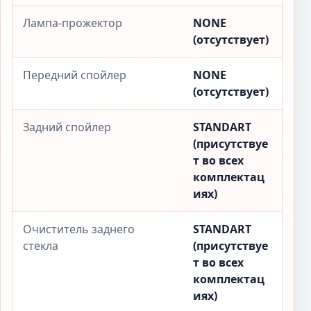
Лампа-прожектор
NONE
(отсутствует)
Передний спойлер
NONE
(отсутствует)
Задний спойлер
STANDART
(присутствуе
т во всех
комплектац
иях)
Очиститель заднего
STANDART
стекла
(присутствуе
т во всех
комплектац
иях)