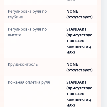
Регулировка руля по
NONE
глубине
(отсутствует)
Регулировка руля по
STANDART
высоте
(присутствуе
т во всех
комплектац
иях)
Круиз-контроль
NONE
(отсутствует)
Кожаная оплётка руля
STANDART
(присутствуе
т во всех
комплектац
иях)