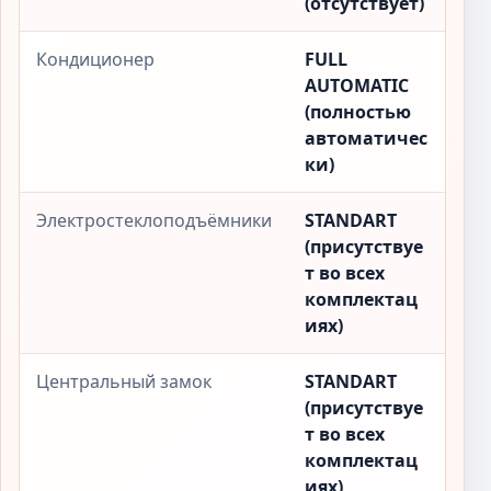
(отсутствует)
Кондиционер
FULL
AUTOMATIC
(полностью
автоматичес
ки)
Электростеклоподъёмники
STANDART
(присутствуе
т во всех
комплектац
иях)
Центральный замок
STANDART
(присутствуе
т во всех
комплектац
иях)