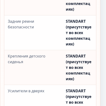
комплектац
иях)
Задние ремни
STANDART
безопасности
(присутствуе
т во всех
комплектац
иях)
Крепления детского
STANDART
сиденья
(присутствуе
т во всех
комплектац
иях)
Усилители в дверях
STANDART
(присутствуе
т во всех