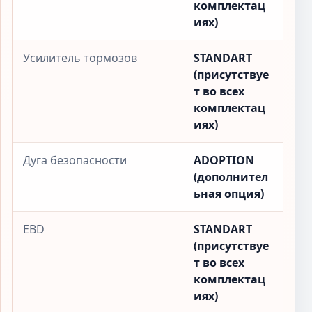
комплектац
иях)
Усилитель тормозов
STANDART
(присутствуе
т во всех
комплектац
иях)
Дуга безопасности
ADOPTION
(дополнител
ьная опция)
EBD
STANDART
(присутствуе
т во всех
комплектац
иях)