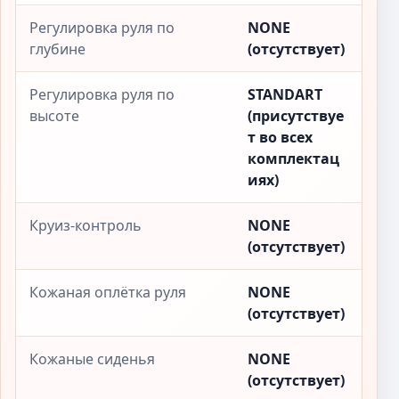
Регулировка руля по
NONE
глубине
(отсутствует)
Регулировка руля по
STANDART
высоте
(присутствуе
т во всех
комплектац
иях)
Круиз-контроль
NONE
(отсутствует)
Кожаная оплётка руля
NONE
(отсутствует)
Кожаные сиденья
NONE
(отсутствует)