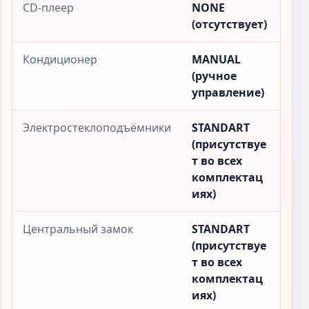
CD-плеер
NONE
(отсутствует)
Кондиционер
MANUAL
(ручное
управление)
Электростеклоподъёмники
STANDART
(присутствуе
т во всех
комплектац
иях)
Центральный замок
STANDART
(присутствуе
т во всех
комплектац
иях)