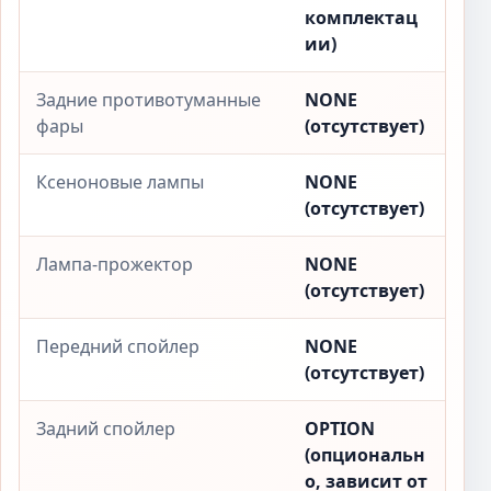
комплектац
ии)
Задние противотуманные
NONE
фары
(отсутствует)
Ксеноновые лампы
NONE
(отсутствует)
Лампа-прожектор
NONE
(отсутствует)
Передний спойлер
NONE
(отсутствует)
Задний спойлер
OPTION
(опциональн
о, зависит от