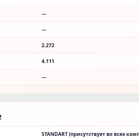
---
---
2.272
4.111
---
е
STANDART (присутствует во всех ком