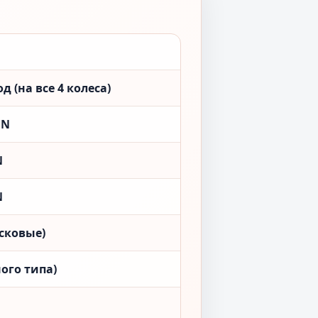
 (на все 4 колеса)
ON
N
N
сковые)
ого типа)