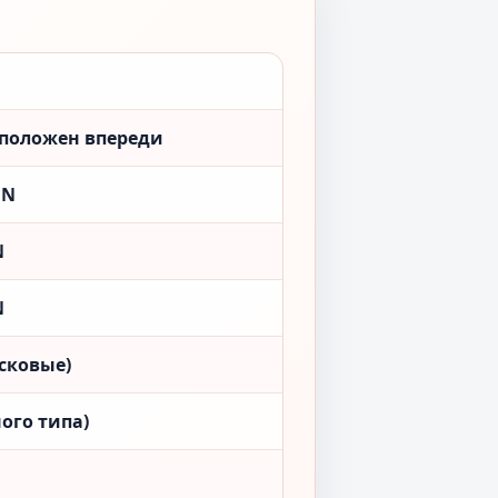
сположен впереди
ON
N
N
сковые)
ого типа)