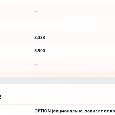
---
---
3.333
3.900
---
е
OPTION (опционально, зависит от к