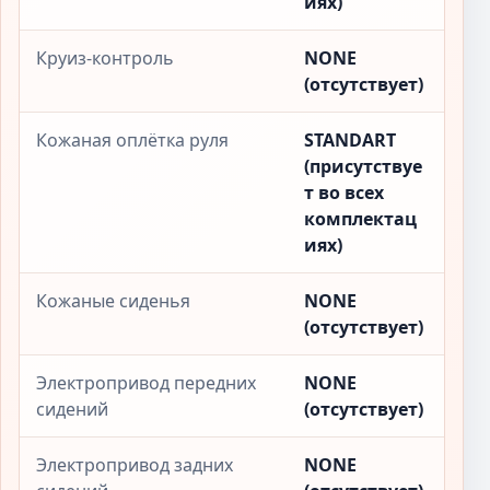
иях)
Круиз-контроль
NONE
(отсутствует)
Кожаная оплётка руля
STANDART
(присутствуе
т во всех
комплектац
иях)
Кожаные сиденья
NONE
(отсутствует)
Электропривод передних
NONE
сидений
(отсутствует)
Электропривод задних
NONE