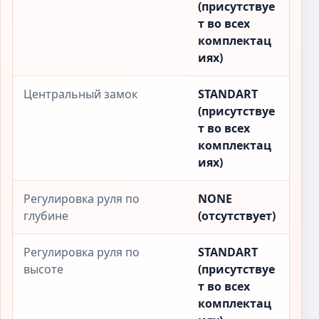
(присутствуе
т во всех
комплектац
иях)
Центральный замок
STANDART
(присутствуе
т во всех
комплектац
иях)
Регулировка руля по
NONE
глубине
(отсутствует)
Регулировка руля по
STANDART
высоте
(присутствуе
т во всех
комплектац