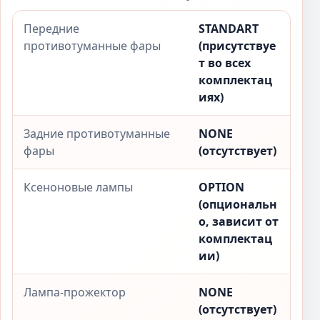
Передние
STANDART
противотуманные фары
(присутствуе
т во всех
комплектац
иях)
Задние противотуманные
NONE
фары
(отсутствует)
Ксеноновые лампы
OPTION
(опциональн
о, зависит от
комплектац
ии)
Лампа-прожектор
NONE
(отсутствует)