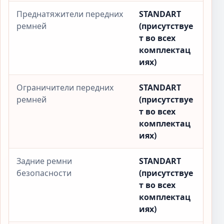
Преднатяжители передних
STANDART
ремней
(присутствуе
т во всех
комплектац
иях)
Ограничители передних
STANDART
ремней
(присутствуе
т во всех
комплектац
иях)
Задние ремни
STANDART
безопасности
(присутствуе
т во всех
комплектац
иях)