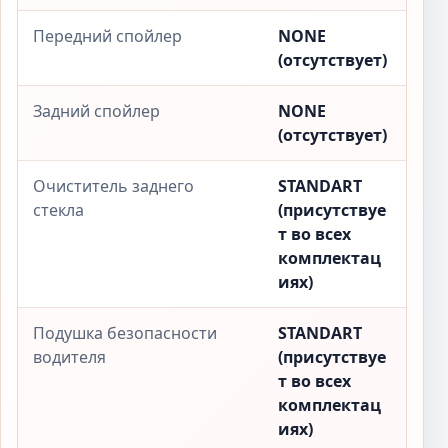
Передний спойлер
NONE
(отсутствует)
Задний спойлер
NONE
(отсутствует)
Очиститель заднего
STANDART
стекла
(присутствуе
т во всех
комплектац
иях)
Подушка безопасности
STANDART
водителя
(присутствуе
т во всех
комплектац
иях)