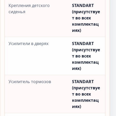
Крепления детского
STANDART
сиденья
(присутствуе
т во всех
комплектац
иях)
Усилители в дверях
STANDART
(присутствуе
т во всех
комплектац
иях)
Усилитель тормозов
STANDART
(присутствуе
т во всех
комплектац
иях)