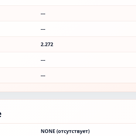
---
---
2.272
---
---
е
NONE (отсутствует)