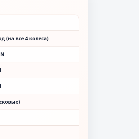
 (на все 4 колеса)
ON
N
N
сковые)