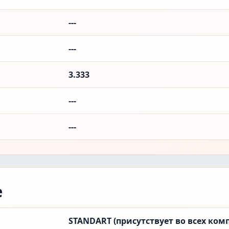
---
---
3.333
---
---
е
STANDART (присутствует во всех ком