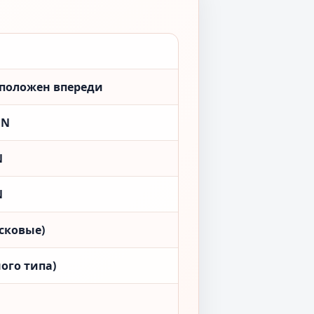
сположен впереди
ON
N
N
сковые)
ого типа)